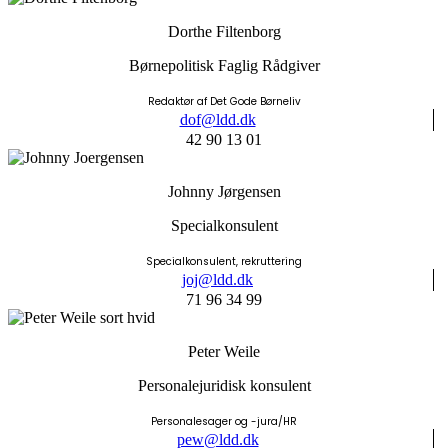
Dorthe Filtenborg
Børnepolitisk Faglig Rådgiver
Redaktør af Det Gode Børneliv
dof@ldd.dk
42 90 13 01
Johnny Jørgensen
Specialkonsulent
Specialkonsulent, rekruttering
joj@ldd.dk
71 96 34 99
Peter Weile
Personalejuridisk konsulent
Personalesager og -jura/HR
pew@ldd.dk