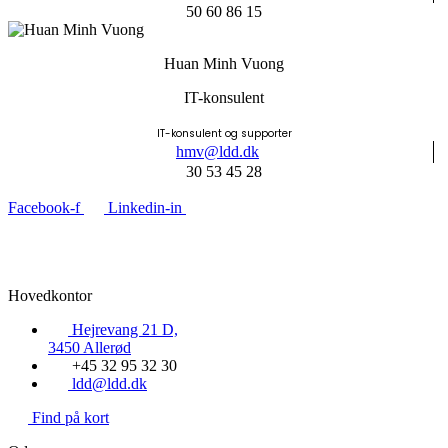
50 60 86 15
Huan Minh Vuong
IT-konsulent
IT-konsulent og supporter
hmv@ldd.dk
30 53 45 28
Facebook-f
Linkedin-in
Hovedkontor
Hejrevang 21 D,
3450 Allerød
+45 32 95 32 30
ldd@ldd.dk
Find på kort