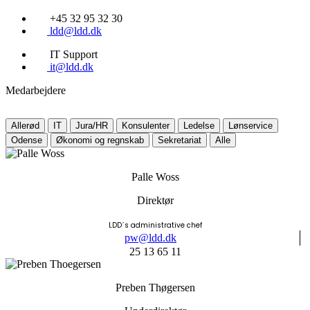
+45 32 95 32 30
ldd@ldd.dk
IT Support
it@ldd.dk
Medarbejdere
Allerød
IT
Jura/HR
Konsulenter
Ledelse
Lønservice
Odense
Økonomi og regnskab
Sekretariat
Alle
Palle Woss
Direktør
LDD´s administrative chef
pw@ldd.dk
25 13 65 11
Preben Thøgersen