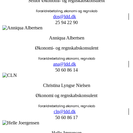
Senior Økonomi- og regnskabskonsulent
Forældrebetaling, økonomi og regnskab
dos@ldd.dk
25 94 22 90
Anniqua Albertsen
Økonomi- og regnskabskonsulent
Forældrebetaling økonomi, regnskab
ana@ldd.dk
50 60 86 14
Christina Lyngse Nielsen
Økonomi og regnskabskonsulent
Forældrebetaling økonomi, regnskab
cln@ldd.dk
50 60 86 17
Helle Jørgensen