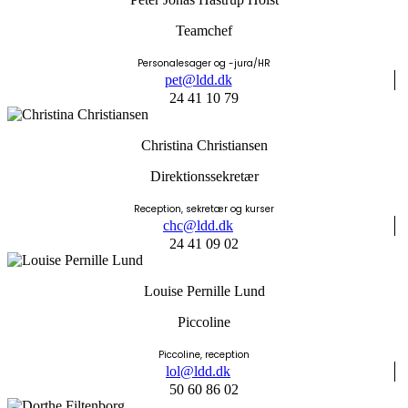
Teamchef
Personalesager og -jura/HR
pet@ldd.dk
24 41 10 79
Christina Christiansen
Direktionssekretær
Reception, sekretær og kurser
chc@ldd.dk
24 41 09 02
Louise Pernille Lund
Piccoline
Piccoline, reception
lol@ldd.dk
50 60 86 02